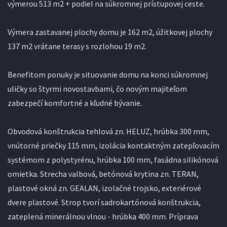
výmerou 513 m2 + podiel na súkromnej prístupovej ceste.
Výmera zastavanej plochy domu je 162 m2, úžitkovej plochy
137 m2 vrátane terasy s rozlohou 19 m2.
Benefitom ponuky je situovanie domu na konci súkromnej
uličky so štyrmi novostavbami, čo novým majiteľom
zabezpečí komfortné a kľudné bývanie.
Obvodová konštrukcia tehlová zn. HELUZ, hrúbka 300 mm,
vnútorné priečky 115 mm, izolácia kontaktným zatepľovacím
systémom z polystyrénu, hrúbka 100 mm, fasádna silikónová
omietka. Strecha valbová, betónová krytina zn. TERAN,
plastové okná zn. GEALAN, izolačné trojsko, exteriérové
dvere plastové. Strop tvorí sadrokartónová konštrukcia,
zateplená minerálnou vlnou - hrúbka 400 mm. Príprava