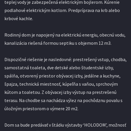
teplej vody je zabezpečená elektrickým bojlerom. Kúrenie
podlahové elektrickým kotlom. Predpríprava na krb alebo
krbové kachle.
Rodinný dom je napojený na elektrickú energiu, obecnú vodu,
kanalizácia riešená formou septiku s objemom 12 m3.
Dispozičné riešenie je nasledovné: prestrešený vstup, chodba,
samostatná toaleta, dve detské alebo študentské izby,
spálňa, otvorený priestor obývacej izby, jedálne a kuchyne,
špajza, technická miestnosť, kúpeľňa s vaňou, sprchovým
kútom a toaletou. Z obývacej izby výstup na prestrešenú
terasu. Na chodbe sa nachádza výlez na pochôdznu povalu s
úložným priestorom o výmere 20 m2.
Dom sa bude predávať v štádiu výstavby ‘HOLODOM’, možnosť