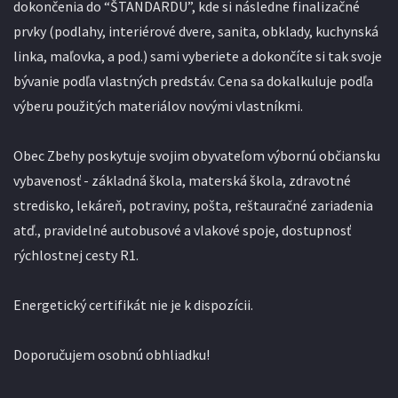
dokončenia do “ŠTANDARDU”, kde si následne finalizačné
prvky (podlahy, interiérové dvere, sanita, obklady, kuchynská
linka, maľovka, a pod.) sami vyberiete a dokončíte si tak svoje
bývanie podľa vlastných predstáv. Cena sa dokalkuluje podľa
výberu použitých materiálov novými vlastníkmi.
Obec Zbehy poskytuje svojim obyvateľom výbornú občiansku
vybavenosť - základná škola, materská škola, zdravotné
stredisko, lekáreň, potraviny, pošta, reštauračné zariadenia
atď., pravidelné autobusové a vlakové spoje, dostupnosť
rýchlostnej cesty R1.
Energetický certifikát nie je k dispozícii.
Doporučujem osobnú obhliadku!