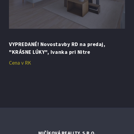
PREDANÉ! Predáme novostavbu RD "Na kľúč",
Veľký Lapáš, okr. Nitra
209.000,- €
MIČÍKOVÁ REALITY, S.R.O.