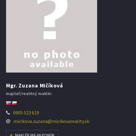
Mgr. Zuzana Mičíková
majiteľ/realitný maklér
0905 523 619
micikova.zuzana@micikovareality.sk
MAKLÉR MÁ 66 PONÚK