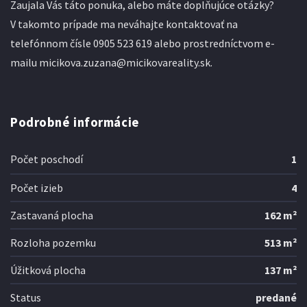
Zaujala Vás táto ponuka, alebo máte doplňujúce otázky?
V takomto prípade ma neváhajte kontaktovať na
telefónnom čísle 0905 523 619 alebo prostredníctvom e-
mailu micikova.zuzana@micikovareality.sk.
Podrobné informácie
Počet poschodí
1
Počet izieb
4
Zastavaná plocha
162 m²
Rozloha pozemku
513 m²
Úžitková plocha
137 m²
Status
predané