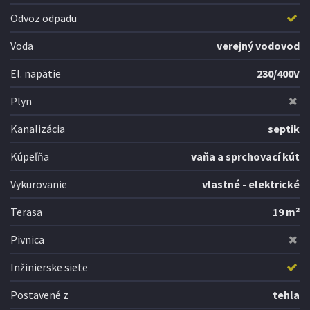
Odvoz odpadu
Voda
verejný vodovod
El. napätie
230/400V
Plyn
Kanalizácia
septik
Kúpeľňa
vaňa a sprchovací kút
Vykurovanie
vlastné - elektrické
Terasa
19 m²
Pivnica
Inžinierske siete
Postavené z
tehla