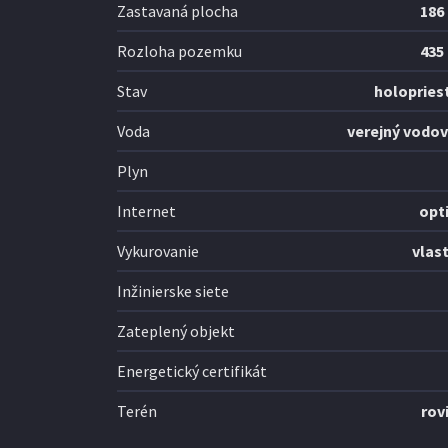
Zastavaná plocha
186
Rozloha pozemku
435
Stav
holopries
Voda
verejný vodo
Plyn
Internet
opt
Vykurovanie
vlas
Inžinierske siete
Zateplený objekt
Energetický certifikát
Terén
rov