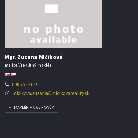
Mgr. Zuzana Mičíková
majiteľ/realitný maklér
0905 523 619
micikova.zuzana@micikovareality.sk
MAKLÉR MÁ 66 PONÚK