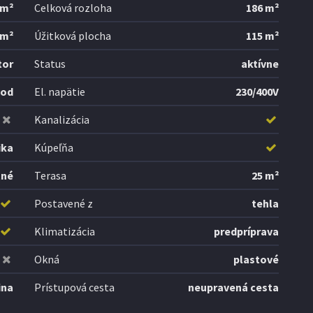
 m²
Celková rozloha
186 m²
 m²
Úžitková plocha
115 m²
tor
Status
aktívne
vod
El. napätie
230/400V
Kanalizácia
ika
Kúpeľňa
tné
Terasa
25 m²
Postavené z
tehla
Klimatizácia
predpríprava
Okná
plastové
ina
Prístupová cesta
neupravená cesta