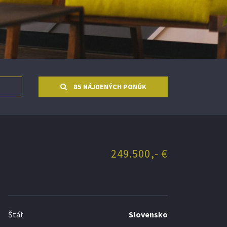
85 NÁJDENÝCH PONÚK
249.500,- €
Štát
Slovensko