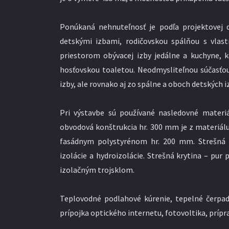
Ponúkaná nehnuteľnosť je podľa projektovej
detskými izbami, rodičovskou spálňou s vlas
priestorom obývacej izby jedálne a kuchyne,
hosťovskou toaletou. Neodmysliteľnou súčasťou
izby, ale rovnako aj zo spálne a oboch detských i
Pri výstavbe sú používané nasledovné materiá
obvodová konštrukcia hr. 300 mm je z materiálu 
fasádnym polystyrénom hr. 200 mm. Strešná k
izolácie a hydroizolácie. Strešná krytina – pur
izolačným trojsklom.
Teplovodné podlahové kúrenie, tepelné čerpadl
prípojka optického internetu, fotovoltika, prípr