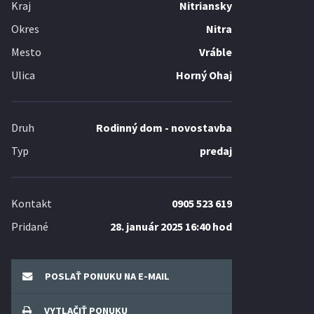
Kraj
Nitriansky
Okres
Nitra
Mesto
Vráble
Ulica
Horný Ohaj
Druh
Rodinný dom - novostavba
Typ
predaj
Kontakt
0905 523 619
Pridané
28. január 2025 16:40 hod
POSLAŤ PONUKU NA E-MAIL
VYTLAČIŤ PONUKU