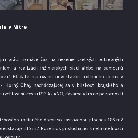
le v Nitre
pri práci nemáte čas na riešenie všetkých potrebných
iam a realizácii inžinierskych sietí alebo na samotnú
omova? Hľadáte murovanú novostavbu rodinného domu v
 - Horný Ohaj, nachádzajúcej sa v blízkosti krajského a
a rýchlostnú cestu R1? Ak ÁNO, dávame Vám do pozornosti
4-izbového rodinného domu so zastavanou plochou 186 m2
predstavuje 115 m2. Pozemok prislúchajúci k nehnuteľnosti
ej výmery.