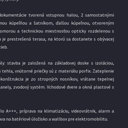
 dokumentácie tvorená vstupnou halou, 2 samostatnými
tnou kúpeľňou a šatníkom, ďalšou kúpeľnou, otvoreným
 komorou a technickou miestnosťou opticky rozdelenou s
 je prestrešená terasa, na ktorú sa dostanete s obývacej
zieb.
ly: stavba je založená na základovej doske s izoláciou,
tehla, vnútorné priečky sú z materiálu porfix. Zateplenie
onštrukcia je zo stropných nosníkov, vrátane tepelnej
 panely, zvodový systém. Vchodové dvere a okná plastové s
o A+++, príprava na klimatizáciu, videovrátnik, alarm a
ava na batériové úložisko a wallbox pre elektromobilitu.