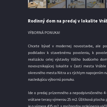
Rodinný dom na predaj v lokalite Vráb
VÝBORNÁ PONUKA!
Chcete bývať v modernej novostavbe, ale po
podkladov k stavebnému povoleniu, k povolen
realizáciu celej výstavby Vášho budúceho d
novovznikajúcej lokalite v časti mesta Vráble
okresného mesta Nitra a s rýchlym napojením n
nasledujúcu výbornú ponuku.
Ide o predaj prízemného a nepodpivničeného 
vrátane terasy výmerou 25 m2. Úžitková plocha 
je o výmere 435 m2, s možnosťou prikúpenia väčš