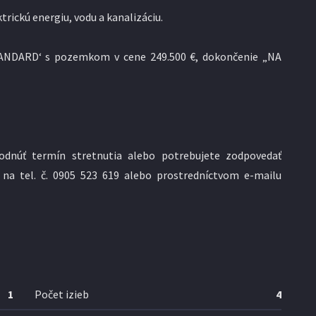
trickú energiu, vodu a kanalizáciu.
TANDARD‘ s pozemkom v cene 249.500 €, dokončenie „NA
odnúť termín stretnutia alebo potrebujete zodpovedať
 na tel. č. 0905 523 619 alebo prostredníctvom e-mailu
1
Počet izieb
4