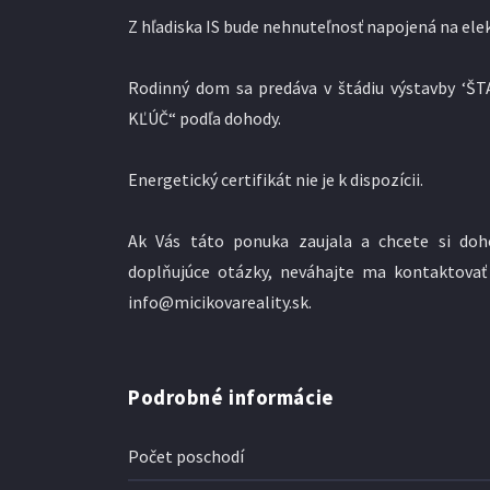
Z hľadiska IS bude nehnuteľnosť napojená na elek
Rodinný dom sa predáva v štádiu výstavby ‘Š
KĽÚČ“ podľa dohody.
Energetický certifikát nie je k dispozícii.
Ak Vás táto ponuka zaujala a chcete si doh
doplňujúce otázky, neváhajte ma kontaktovať
info@micikovareality.sk.
Podrobné informácie
Počet poschodí