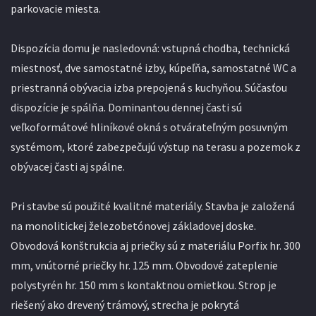
parkovacie miesta.
Dispozícia domu je nasledovná: vstupná chodba, technická
miestnosť, dve samostatné izby, kúpeľňa, samostatné WC a
priestranná obývacia izba prepojená s kuchyňou. Súčasťou
dispozície je spálňa. Dominantou dennej časti sú
veľkoformátové hliníkové okná s otvárateľným posuvným
systémom, ktoré zabezpečujú výstup na terasu a pozemok z
obývacej časti aj spálne.
Pri stavbe sú použité kvalitné materiály. Stavba je založená
na monolitickej železobetónovej základovej doske.
Obvodová konštrukcia aj priečky sú z materiálu Porfix hr. 300
mm, vnútorné priečky hr. 125 mm. Obvodové zateplenie
polystyrén hr. 150 mm s kontaktnou omietkou. Strop je
riešený ako drevený trámový, strecha je pokrytá