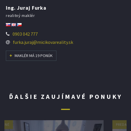
Ing. Juraj Furka
realitný maklér
0903 042 777
furka.juraj@micikovareality.sk
MAKLÉR MÁ 19 PONÚK
ĎALŠIE ZAUJÍMAVÉ PONUKY
PREDANÉ