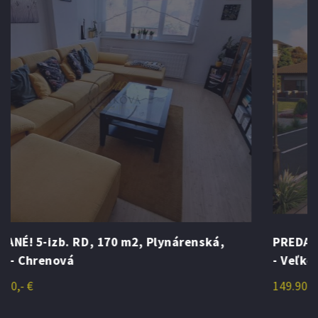
PREDANÉ! Predaj novostavieb 4-izb. RD, Nitra
- Veľké Janíkovce
149.900,- €