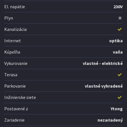
El. napätie
230V
Plyn
Kanalizácia
Internet
optika
Kúpeľňa
vaňa
Vykurovanie
vlastné - elektrické
Terasa
Parkovanie
vlastné vyhradené
Inžinierske siete
Postavené z
Ytong
Zariadenie
nezariadený