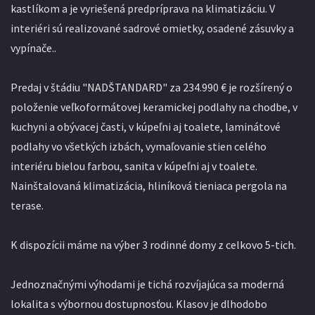
kastlíkom a je vyriešená predpríprava na klimatizáciu. V
interiéri sú realizované sadrové omietky, osadené zásuvky a
vypínače..
Predaj v štádiu "NADŠTANDARD" za 234.990 € je rozšírený o
položenie veľkoformátovej keramickej podlahy na chodbe, v
kuchyni a obývacej časti, v kúpeľni aj toalete, laminátové
podlahy vo všetkých izbách, vymaľovanie stien celého
interiéru bielou farbou, sanita v kúpeľni aj v toalete.
Nainštalovaná klimatizácia, hliníková tieniaca pergola na
terase.
K dispozícii máme na výber 3 rodinné domy z celkovo 5-tich.
Jednoznačnými výhodami je tichá rozvíjajúca sa moderná
lokalita s výbornou dostupnosťou. Klasov je dlhodobo