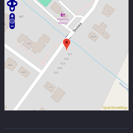
Data CC-By-SA by
OpenStreetMap