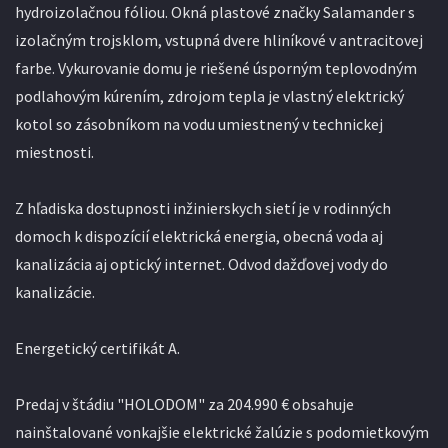
hydroizolačnou fóliou. Okná plastové značky Salamander s
izolačným trojsklom, vstupná dvere hliníkové v antracitovej
farbe. Vykurovanie domu je riešené úsporným teplovodným
podlahovým kúrením, zdrojom tepla je vlastný elektrický
kotol so zásobníkom na vodu umiestnený v technickej
miestnosti.
Z hľadiska dostupnosti inžinierskych sietí je v rodinných
domoch k dispozícií elektrická energia, obecná voda aj
kanalizácia aj optický internet. Odvod dažďovej vody do
kanalizácie.
Energetický certifikát A.
Predaj v štádiu "HOLODOM" za 204.990 € obsahuje
nainštalované vonkajšie elektrické žalúzie s podomietkovým