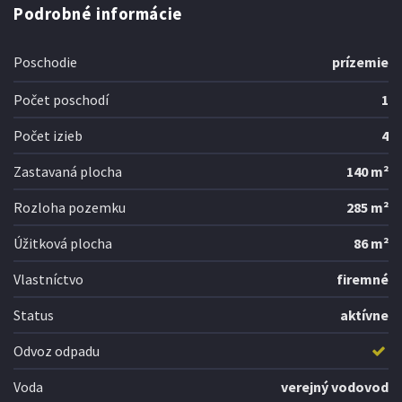
Podrobné informácie
Poschodie
prízemie
Počet poschodí
1
Počet izieb
4
Zastavaná plocha
140 m²
Rozloha pozemku
285 m²
Úžitková plocha
86 m²
Vlastníctvo
firemné
Status
aktívne
Odvoz odpadu
Voda
verejný vodovod