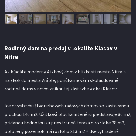
Rodinný dom na predaj v lokalite Klasov v
Nitre
Ak hľadáte moderný 4 izbový dom v blízkosti mesta Nitra a
na skok do mesta Vráble, ponúkame vám skolaudované
rodinné domy v novovzniknutej zástavbe v obci Klasov.
Ide o výstavbu štvorizbových radových domov so zastavanou
plochou 140 m2. Úžitková plocha interiéru predstavuje 86 m2,
pridanou hodnotou sú priestranná terasa o rozlohe 28 m2,
oplotený pozemok má rozlohu 213 m2 + dve vyhradené