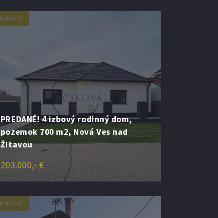
PREDANÉ
PREDANÉ! 4 izbový rodinný dom,
pozemok 700 m2, Nová Ves nad
Žitavou
203.000,- €
PREDANÉ