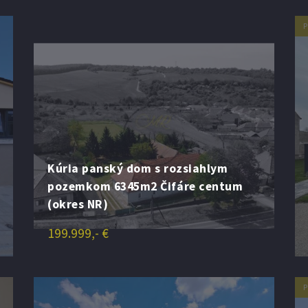
Kúria panský dom s rozsiahlym
pozemkom 6345m2 Čifáre centum
(okres NR)
199.999,- €