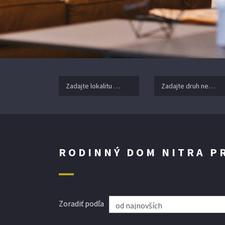
Zadajte lokalitu nehnuteľnosti ..
Zadajte druh nehnuteľ
RODINNÝ DOM NITRA P
Zoradiť podľa