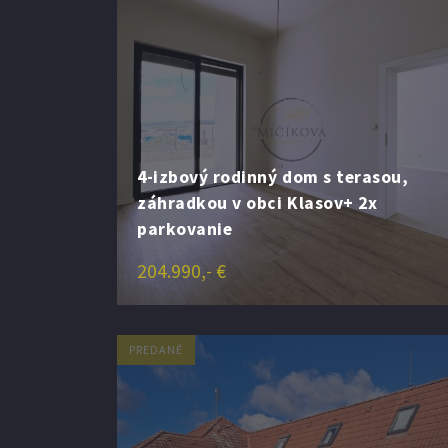
4-izbový rodinný dom s terasou,
záhradkou v obci Klasov+ 2x
parkovanie
204.990,- €
PREDANÉ