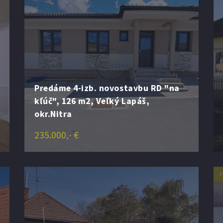
Predáme 4-izb. novostavbu RD "na
kľúč", 126 m2, Veľký Lapáš,
okr.Nitra
235.000,- €