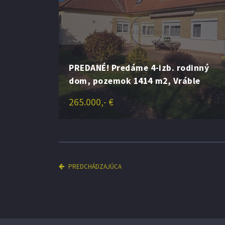
PREDANÉ! Predáme 4-izb. rodinný
dom, pozemok 1414 m2, Vráble
265.000,- €
PREDCHÁDZAJÚCA