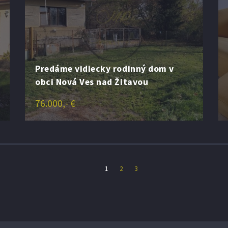
Predáme vidiecky rodinný dom v
obci Nová Ves nad Žitavou
76.000,- €
1
2
3