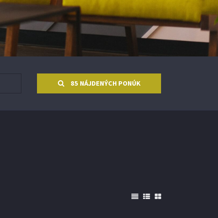
85 NÁJDENÝCH PONÚK