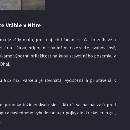
e Vráble v Nitre
 je vždy málo, preto aj ich hľadanie je často zdĺhavé a
ériá - šírka, pripojenie na inžinierske siete, svahovitosť,
núkame výbornú príležitosť na kúpu stavebného pozemku v
Ohaj.
825 m2. Parcela je rovinatá, vyčistená a pripravená k
é prípojky inžinierskych sietí, ktoré sa nachádzajú pred
u a následného vybudovania prípojky elektrickej energie,
.