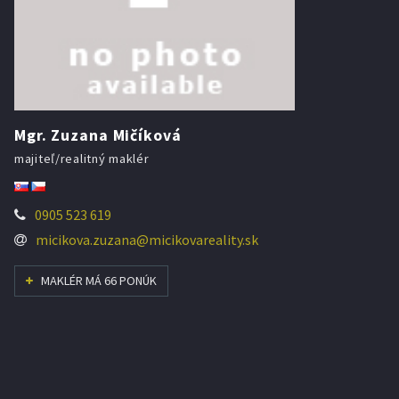
Mgr. Zuzana Mičíková
majiteľ/realitný maklér
0905 523 619
micikova.zuzana@micikovareality.sk
MAKLÉR MÁ 66 PONÚK