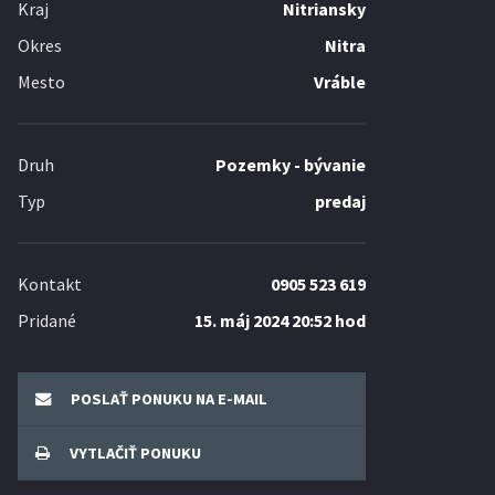
Kraj
Nitriansky
Okres
Nitra
Mesto
Vráble
Druh
Pozemky - bývanie
Typ
predaj
Kontakt
0905 523 619
Pridané
15. máj 2024 20:52 hod
POSLAŤ PONUKU NA E-MAIL
VYTLAČIŤ PONUKU