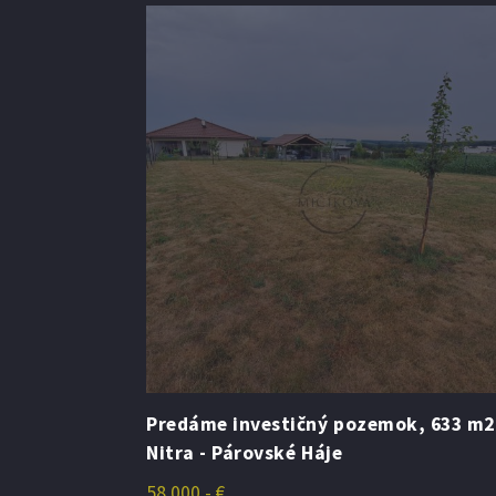
lekšince -
Predáme investičný pozemok, 633 m2
Nitra - Párovské Háje
58.000,- €