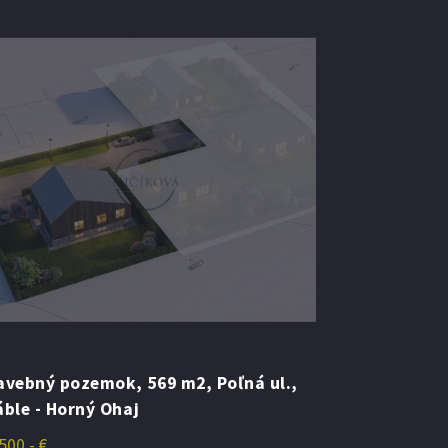
avebný pozemok, 569 m2, Poľná ul.,
Predáme st
áble - Horný Ohaj
Nové Sady, č
500,- €
88,- €/m2