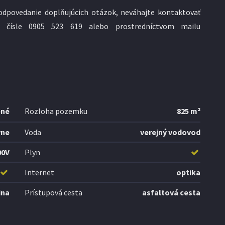
odpovedanie doplňujúcich otázok, neváhajte kontaktovať
om čísle 0905 523 619 alebo prostredníctvom mailu
ené
Rozloha pozemku
825 m²
vne
Voda
verejný vodovod
00V
Plyn
Internet
optika
ina
Prístupová cesta
asfaltová cesta