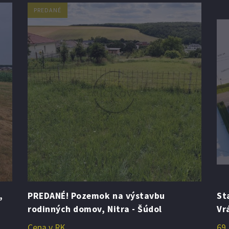
PREDANÉ
,
PREDANÉ! Pozemok na výstavbu
St
rodinných domov, Nitra - Šúdol
Vr
Cena v RK
69.