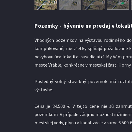
Pozemky - bývanie na predaj v lokalit
Vhodných pozemkov na výstavbu rodinného domu
komplikované, nie všetky spĺňajú požadované krit
nevyhovujúca lokalita, susedia atď. My Vám po
meste Vráble, konkrétne v mestskej časti Horný 
Posledný voľný stavebný pozemok má rozlohu 
výstavbe.
Cena je 84.500 €. V tejto cene nie sú zahrnut
pozemkom. V prípade záujmu možnosť inžiniering
mestskej vody, plynu a kanalizácie v sume 6.500 €