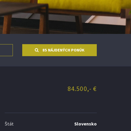
85 NÁJDENÝCH PONÚK
84.500,- €
Štát
Slovensko