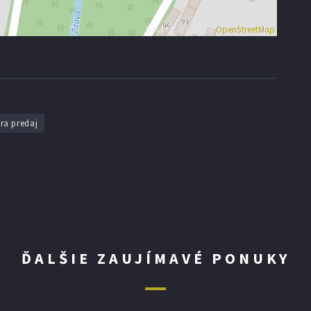
Data CC-By-SA by
OpenStreetMap
ra predaj
ĎALŠIE ZAUJÍMAVÉ PONUKY