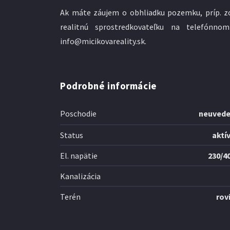
Ak máte záujem o obhliadku pozemku, príp. z
realitnú sprostredkovateľku na telefónn
info@micikovareality.sk.
Podrobné informácie
Poschodie
neuved
Status
aktí
El. napätie
230/4
Kanalizácia
Terén
rov