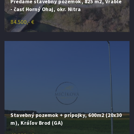
Predáme stavebný pozemok, 825 m2, Vráble
- časť Horný Ohaj, okr. Nitra
84.500,- €
Stavebný pozemok + prípojky, 600m2 (20x30
m), Kráľov Brod (GA)