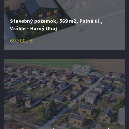
Stavebný pozemok, 569 m2, Poľná ul.,
Vráble - Horný Ohaj
69.500,- €