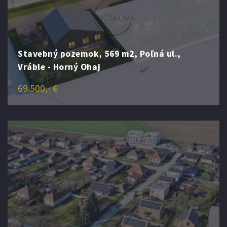
Stavebný pozemok, 569 m2, Poľná ul.,
Vráble - Horný Ohaj
69.500,- €