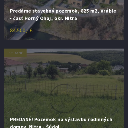
Predáme stavebný pozemok, 825 m2, Vráble
- časť Horný Ohaj, okr. Nitra
84.500,- €
PREDANÉ
PREDANÉ! Pozemok na výstavbu rodinných
domov, Nitra - Šúdol