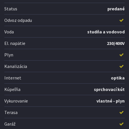
Status
predané
Odvoz odpadu
Voda
studňa a vodovod
El. napätie
230/400V
Plyn
Kanalizácia
Internet
optika
Kúpeľňa
sprchovací kút
Vykurovanie
vlastné - plyn
Terasa
Garáž