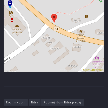
Data CC-By-SA by
OpenStreetMap
Rodinný dom
Nitra
Rodinný dom Nitra predaj