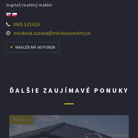
majiteľ/realitný maklér
0905 523 619
micikova.zuzana@micikovareality.sk
MAKLÉR MÁ 66 PONÚK
ĎALŠIE ZAUJÍMAVÉ PONUKY
PREDANÉ