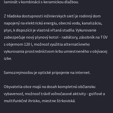
laminát v kombinácii s keramickou dlažbou.
Z hľadiska dostupnosti inžinierskych sietí je rodinný dom
napojený na elektrickú energiu, obecnú vodu, kanalizáciu,
plyn, k dispozícii je vlastná vŕtaná studňa. Vykurovanie
zabezpečuje nový plynový kotol - radiátory, zásobník na TÚV
s objemom 120 l, možnosť využitia alternatívneho
vykurovania prostredníctvom krbu umiestneného v obývacej
izbe.
Samozrejmosťou je optické pripojenie na internet.
Obyvatelia obce majú na dosah kompletnú občiansku
vybavenosť, možnosť tráviť voľnočasové aktivity - golfové a
multifunkčné ihrisko, miestne štrkoviská.