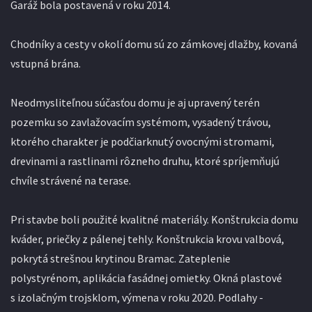
Garáž bola postavená v roku 2014.
Chodníky a cesty v okolí domu sú zo zámkovej dlažby, kovaná
vstupná brána.
Neodmysliteľnou súčasťou domu je aj upravený terén
pozemku so zavlažovacím systémom, vysadený trávou,
ktorého charakter je podčiarknutý ovocnými stromami,
drevinami a rastlinami rôzneho druhu, ktoré spríjemňujú
chvíle strávené na terase.
Pri stavbe boli použité kvalitné materiály. Konštrukcia domu
kváder, priečky z pálenej tehly. Konštrukcia krovu valbová,
pokrytá strešnou krytinou Bramac. Zateplenie
polystyrénom, aplikácia fasádnej omietky. Okná plastové
s izolačným trojsklom, výmena v roku 2020. Podlahy -