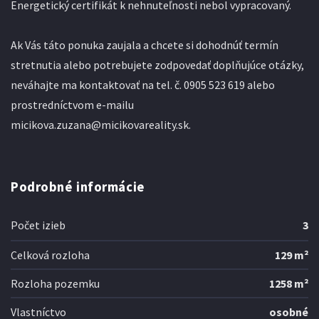
Energetický certifikát k nehnuteľnosti nebol vypracovaný.
Ak Vás táto ponuka zaujala a chcete si dohodnúť termín
stretnutia alebo potrebujete zodpovedať doplňujúce otázky,
neváhajte ma kontaktovať na tel. č. 0905 523 619 alebo
prostredníctvom e-mailu
micikova.zuzana@micikovareality.sk.
Podrobné informácie
Počet izieb
3
Celková rozloha
129 m²
Rozloha pozemku
1258 m²
Vlastníctvo
osobné