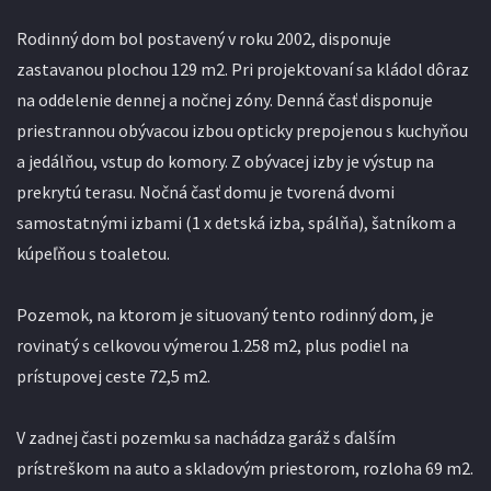
Rodinný dom bol postavený v roku 2002, disponuje
zastavanou plochou 129 m2. Pri projektovaní sa kládol dôraz
na oddelenie dennej a nočnej zóny. Denná časť disponuje
priestrannou obývacou izbou opticky prepojenou s kuchyňou
a jedálňou, vstup do komory. Z obývacej izby je výstup na
prekrytú terasu. Nočná časť domu je tvorená dvomi
samostatnými izbami (1 x detská izba, spálňa), šatníkom a
kúpeľňou s toaletou.
Pozemok, na ktorom je situovaný tento rodinný dom, je
rovinatý s celkovou výmerou 1.258 m2, plus podiel na
prístupovej ceste 72,5 m2.
V zadnej časti pozemku sa nachádza garáž s ďalším
prístreškom na auto a skladovým priestorom, rozloha 69 m2.