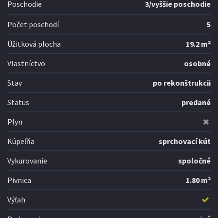
Poschodie
3/vyššie poschodie
Počet poschodí
5
Úžitková plocha
19.2 m²
Vlastníctvo
osobné
Stav
po rekonštrukcii
Status
predané
Plyn
Kúpeľňa
sprchovací kút
Vykurovanie
spoločné
Pivnica
1.80 m²
Výťah