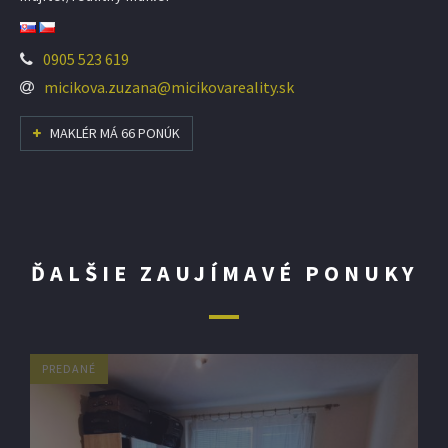
0905 523 619
micikova.zuzana@micikovareality.sk
MAKLÉR MÁ 66 PONÚK
ĎALŠIE ZAUJÍMAVÉ PONUKY
PREDANÉ