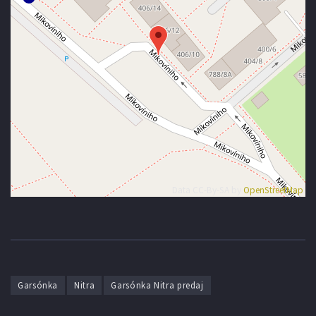
Data CC-By-SA by
OpenStreetMap
Garsónka
Nitra
Garsónka Nitra predaj