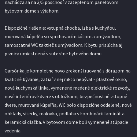
nachádza sa na 3/5 poschodí v zateplenom panelovom
bytovom dome s výťahom.
Dispozičné riešenie: vstupná chodba, izba s kuchyňou,
murovaná kúpeľňa so sprchovacím kútom a umývadlom,
samostatné WC taktiež s umývadlom. K bytu prislúcha aj
pivnica umiestnená v suteréne bytového domu.
Garsónka je kompletne novo zrekonštruovaná s dôrazom na
kvalitné bývanie, zatiaľ v nej nikto nebýval - plastové okno,
nová kuchynská linka, vymenené medené elektrické rozvody,
nové interiérové dvere s obložkami, bezpečnostné vstupné
dvere, murovaná kúpeľňa, WC bolo dispozične oddelené, nové
obklady, stierky, maľovka, podlaha v kombinácii laminát a
keramická dlažba. V bytovom dome boli vymenené stúpacie
vedenia.