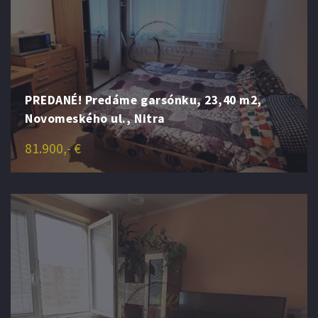
PREDANÉ! Predáme garsónku, 23,40 m2,
Novomeského ul., Nitra
81.900,- €