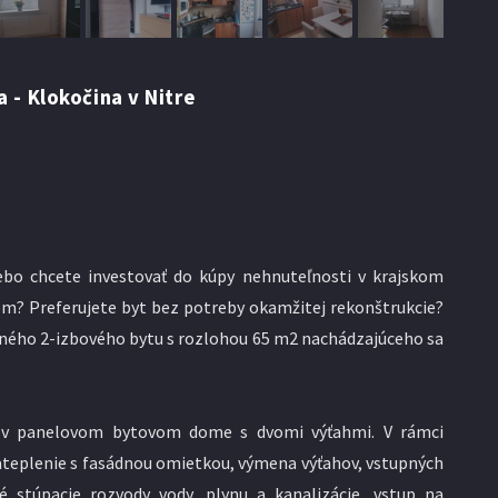
a - Klokočina v Nitre
lebo chcete investovať do kúpy nehnuteľnosti v krajskom
? Preferujete byt bez potreby okamžitej rekonštrukcie?
ného 2-izbového bytu s rozlohou 65 m2 nachádzajúceho sa
 v panelovom bytovom dome s dvomi výťahmi. V rámci
ateplenie s fasádnou omietkou, výmena výťahov, vstupných
 stúpacie rozvody vody, plynu a kanalizácie, vstup na