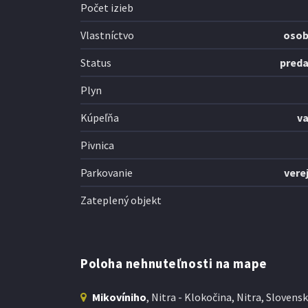
Počet izieb
Vlastníctvo
oso
Status
pred
Plyn
Kúpeľňa
v
Pivnica
Parkovanie
vere
Zateplený objekt
Poloha nehnuteľnosti na mape
Mikovíniho
, Nitra - Klokočina, Nitra, Slovens