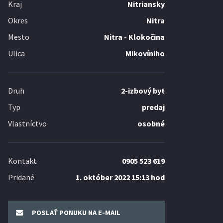
Kraj
Nitriansky
Okres
Nitra
Mesto
Nitra - Klokočina
Ulica
Mikovíniho
Druh
2-izbový byt
Typ
predaj
Vlastníctvo
osobné
Kontakt
0905 523 619
Pridané
1. október 2022 15:13 hod
POSLAŤ PONUKU NA E-MAIL