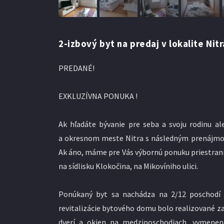
2-izbový byt na predaj v lokalite Nitr
PREDANÉ!
EXKLUZÍVNA PONUKA !
Ak hľadáte bývanie pre seba a svoju rodinu a
a okresnom meste Nitra s následným prenájmom
Ak áno, máme pre Vás výbornú ponuku priestran
na sídlisku Klokočina, na Mikovíniho ulici.
Ponúkaný byt sa nachádza na 2/12 poschodí
revitalizácie bytového domu bolo realizované z
dverí a okien na medziposchodiach, vymenené