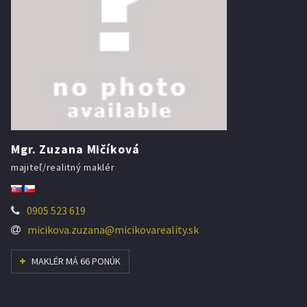
Mgr. Zuzana Mičíková
majiteľ/realitný maklér
0905 523 619
micikova.zuzana@micikovareality.sk
MAKLÉR MÁ 66 PONÚK