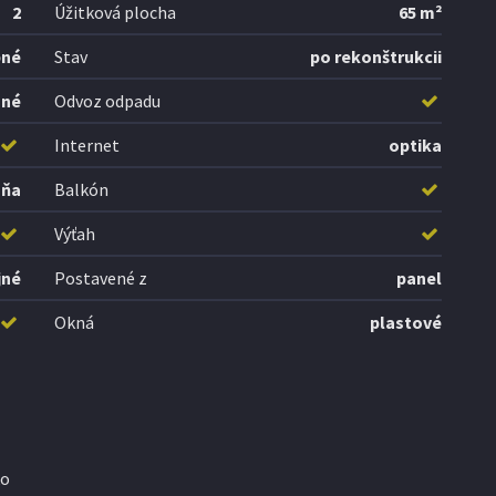
2
Úžitková plocha
65 m²
bné
Stav
po rekonštrukcii
ané
Odvoz odpadu
Internet
optika
aňa
Balkón
Výťah
jné
Postavené z
panel
Okná
plastové
ko