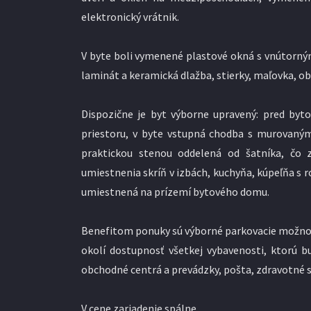
elektronický vrátnik.
V byte boli vymenené plastové okná s vnútorným
laminát a keramická dlažba, stierky, maľovka, ob
Dispozične je byt výborne upravený: pred by
priestoru, v byte vstupná chodba s murovaný
praktickou stenou oddelená od šatníka, čo 
umiestnenia skríň v izbách, kuchyňa, kúpeľňa s 
umiestnená na prízemí bytového domu.
Benefitom ponuky sú výborné parkovacie možnosti 
okolí dostupnosť všetkej vybavenosti, ktorú 
obchodné centrá a prevádzky, pošta, zdravotné s
V cene zariadenie spálne.