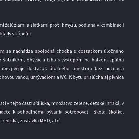
i žalúziami a sieťkami proti hmyzu, podlaha v kombinácii
klady v kúpeľni.
tom sa nachádza spoločná chodba s dostatkom úložného
m šatníkom, obývacia izba s výstupom na balkón, spálňa
zabezpečuje dostatok úložného priestoru bez nutnosti
rohovou vaňou, umývadlom a WC. K bytu prislúcha aj pivnica
v tejto časti sídliska, množstvo zelene, detské ihriská, v
budete k pohodlnému bývaniu potrebovať - škola, škôlka,
trediská, zastávka MHD, atď.