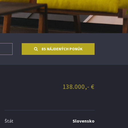
85 NÁJDENÝCH PONÚK
138.000,- €
Štát
Slovensko