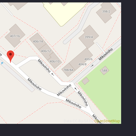
Data CC-By-SA by
OpenStreetMap