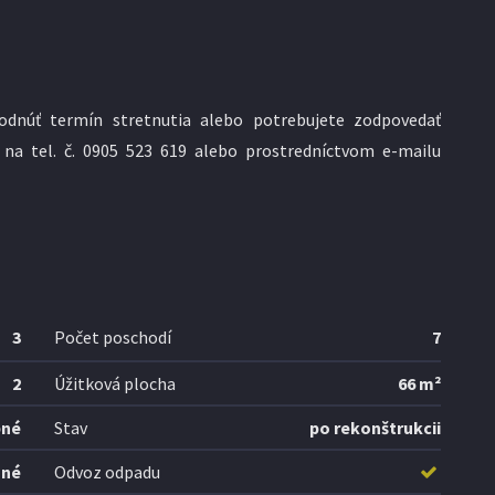
odnúť termín stretnutia alebo potrebujete zodpovedať
 na tel. č. 0905 523 619 alebo prostredníctvom e-mailu
3
Počet poschodí
7
2
Úžitková plocha
66 m²
bné
Stav
po rekonštrukcii
ané
Odvoz odpadu