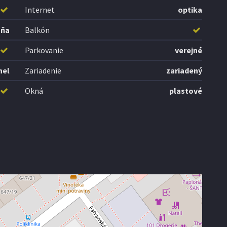
Internet
optika
aňa
Balkón
Parkovanie
verejné
nel
Zariadenie
zariadený
Okná
plastové