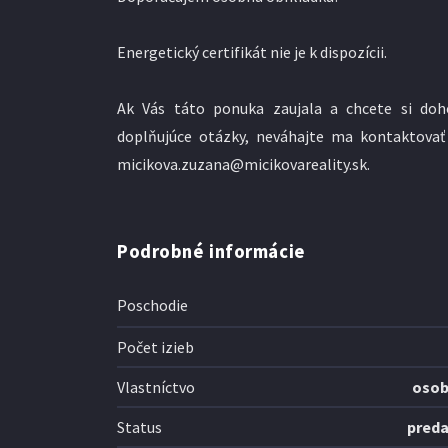
Energetický certifikát nie je k dispozícii.
Ak Vás táto ponuka zaujala a chcete si doh
doplňujúce otázky, neváhajte ma kontaktovať
micikova.zuzana@micikovareality.sk.
Podrobné informácie
Poschodie
Počet izieb
Vlastníctvo
oso
Status
pred