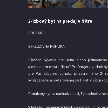
2-izbový byt na predaj v Nitre
PREDANÉ!
EXKLUZÍVNA PONUKA !
Hľadáte bývanie pre seba alebo jednoducho
a okresnom meste Nitra? Preferujete zariadený
pre Vás výbornú ponuku priestranného 2-i
vyhľadávanej a preferovanej časti Nitry, sídlisko 
Ponúkaný byt sa nachádza na 3/7 poschodí v z
V byte boli vymenené plastové okná s vnútorným