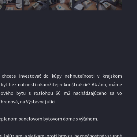
 chcete investovať do kúpy nehnuteľnosti v krajskom
 byt bez nutnosti okamžitej rekonštrukcie? Ak áno, máme
zbového bytu s rozlohou 66 m2 nachádzajúceho sa vo
Chrenová, na Výstavnej ulici.
ateplenom panelovom bytovom dome s výťahom.
i žalúziami a sieťkami proti hmyzu, bezpečnostné vstupné