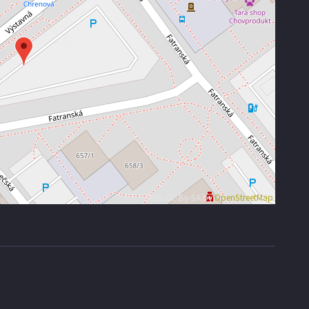
Data CC-By-SA by
OpenStreetMap