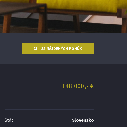
85 NÁJDENÝCH PONÚK
148.000,- €
Štát
Slovensko