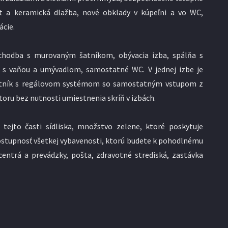
t a keramická dlažba, nové obklady v kúpeľni a vo WC,
ácie.
 chodba s murovaným šatníkom, obývacia izba, spálňa s
a s vaňou a umývadlom, samostatné WC. V jednej izbe je
šatník s regálovom systémom so samostatným vstupom z
oru bez nutnosti umiestnenia skríň v izbách.
tejto časti sídliska, množstvo zelene, ktoré poskytuje
dostupnosť všetkej vybavenosti, ktorú budete k pohodlnému
centrá a prevádzky, pošta, zdravotné strediská, zastávka