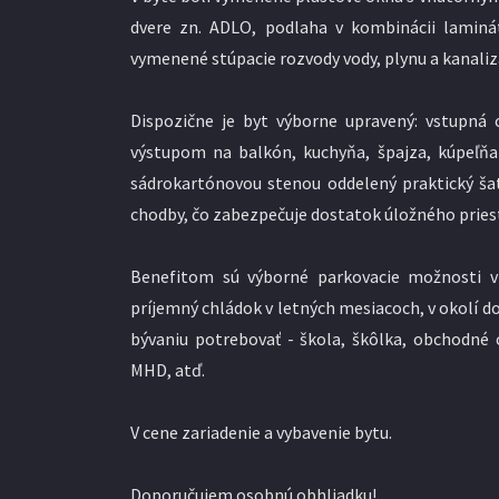
dvere zn. ADLO, podlaha v kombinácii laminá
vymenené stúpacie rozvody vody, plynu a kanaliz
Dispozične je byt výborne upravený: vstupná
výstupom na balkón, kuchyňa, špajza, kúpeľň
sádrokartónovou stenou oddelený praktický 
chodby, čo zabezpečuje dostatok úložného priest
Benefitom sú výborné parkovacie možnosti v 
príjemný chládok v letných mesiacoch, v okolí 
bývaniu potrebovať - škola, škôlka, obchodné 
MHD, atď.
V cene zariadenie a vybavenie bytu.
Doporučujem osobnú obhliadku!