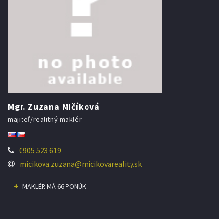
Mgr. Zuzana Mičíková
majiteľ/realitný maklér
0905 523 619
micikova.zuzana@micikovareality.sk
MAKLÉR MÁ 66 PONÚK