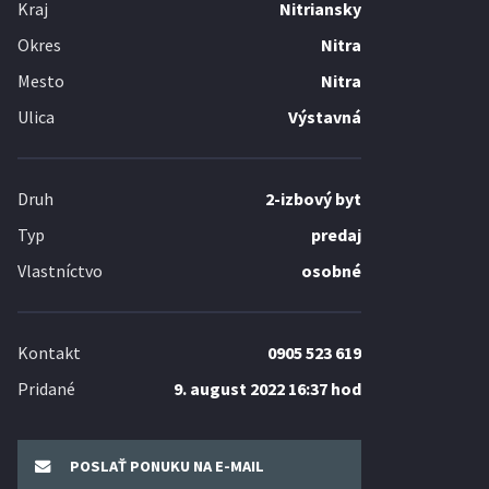
Kraj
Nitriansky
Okres
Nitra
Mesto
Nitra
Ulica
Výstavná
Druh
2-izbový byt
Typ
predaj
Vlastníctvo
osobné
Kontakt
0905 523 619
Pridané
9. august 2022 16:37 hod
POSLAŤ PONUKU NA E-MAIL