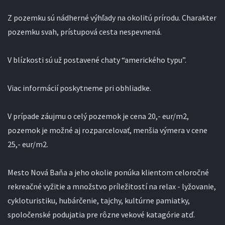
Z pozemku sú nádherné výhľady na okolitú prírodu. Charakter
pozemku svah, prístupová cesta nespevnená.
V blízkosti sú už postavené chaty “amerického typu”.
Viac informácií poskytneme pri obhliadke.
V prípade záujmu o celý pozemok je cena 20,- eur/m2,
pozemok je možné aj rozparcelovať, menšia výmera v cene
25,- eur/m2.
Mesto Nová Baňa a jeho okolie ponúka klientom celoročné
rekreačné vyžitie a množstvo príležitostí na relax - lyžovanie,
cykloturistiku, hubárčenie, tajchy, kultúrne pamiatky,
spoločenské podujatia pre rôzne vekové katagórie atď.