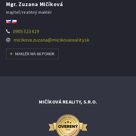
Mgr. Zuzana Mičíková
majiteľ/realitný maklér
0905 523 619
micikova.zuzana@micikovareality.sk
MAKLÉR MÁ 66 PONÚK
MIČÍKOVÁ REALITY, S.R.O.