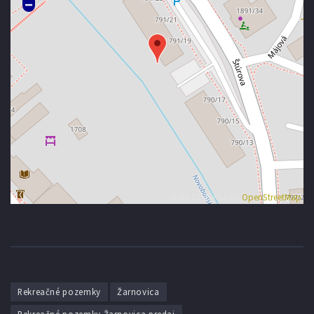
Data CC-By-SA by
OpenStreetMap
Rekreačné pozemky
Žarnovica