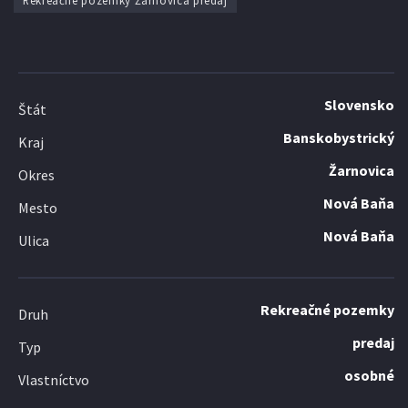
Rekreačné pozemky Žarnovica predaj
Slovensko
Štát
Banskobystrický
Kraj
Žarnovica
Okres
Nová Baňa
Mesto
Nová Baňa
Ulica
Rekreačné pozemky
Druh
predaj
Typ
osobné
Vlastníctvo