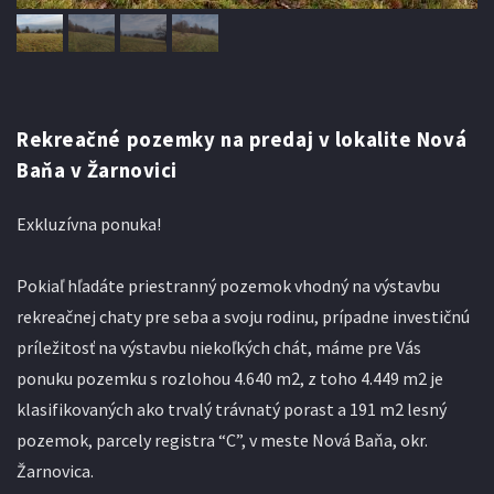
Rekreačné pozemky na predaj v lokalite Nová
Baňa v Žarnovici
Exkluzívna ponuka!
Pokiaľ hľadáte priestranný pozemok vhodný na výstavbu
rekreačnej chaty pre seba a svoju rodinu, prípadne investičnú
príležitosť na výstavbu niekoľkých chát, máme pre Vás
ponuku pozemku s rozlohou 4.640 m2, z toho 4.449 m2 je
klasifikovaných ako trvalý trávnatý porast a 191 m2 lesný
pozemok, parcely registra “C”, v meste Nová Baňa, okr.
Žarnovica.