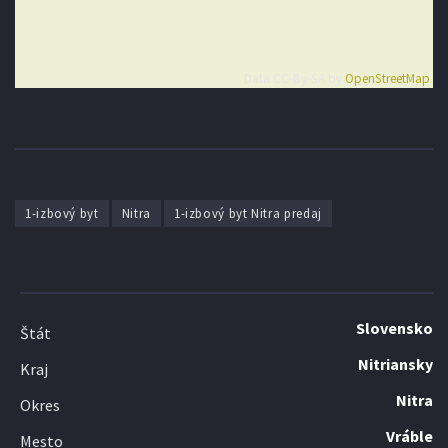
Data CC-By-SA by
OpenStreetMap
1-izbový byt
Nitra
1-izbový byt Nitra predaj
Slovensko
Štát
Nitriansky
Kraj
Nitra
Okres
Vráble
Mesto