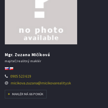
Mgr. Zuzana Mičíková
majiteľ/realitný maklér
0905 523 619
micikova.zuzana@micikovareality.sk
MAKLÉR MÁ 66 PONÚK