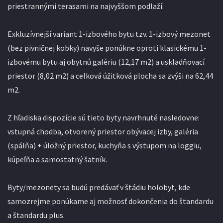
priestrannými terasami na najvyššom podlaží.
Exkluzívnejší variant 1-izbového bytu tzv. 1-izbový mezonet
(bez pivničnej kobky) navyše ponúkne oproti klasickému 1-
izbovému bytu aj obytnú galériu (12,17 m2) a uskladňovací
priestor (8,02 m2) a celková úžitková plocha sa zvýši na 62,44
m2.
Z hľadiska dispozície sú tieto byty navrhnuté nasledovne:
vstupná chodba, otvorený priestor obývacej izby, galéria
(spálňa) + úložný priestor, kuchyňa s výstupom na loggiu,
kúpeľňa a samostatný šatník.
Byty/mezonety sa budú predávať v štádiu holobyt, kde
samozrejme ponúkame aj možnosť dokončenia do štandardu
a štandardu plus.