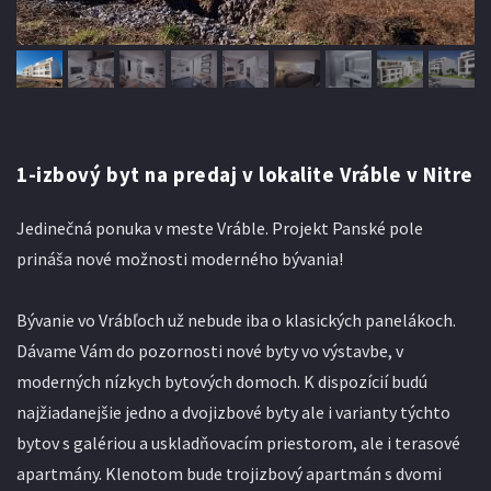
1-izbový byt na predaj v lokalite Vráble v Nitre
Jedinečná ponuka v meste Vráble. Projekt Panské pole
prináša nové možnosti moderného bývania!
Bývanie vo Vrábľoch už nebude iba o klasických panelákoch.
Dávame Vám do pozornosti nové byty vo výstavbe, v
moderných nízkych bytových domoch. K dispozícií budú
najžiadanejšie jedno a dvojizbové byty ale i varianty týchto
bytov s galériou a uskladňovacím priestorom, ale i terasové
apartmány. Klenotom bude trojizbový apartmán s dvomi