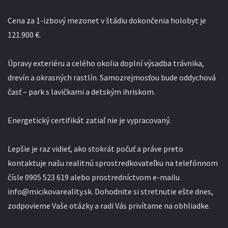
Cena za 1-izbový mezonet v štádiu dokončenia holobyt je
121.900 €.
Úpravy exteriéru a celého okolia doplní výsadba trávnika,
drevín a okrasných rastlín. Samozrejmosťou bude oddychová
časť – park s lavičkami a detským ihriskom.
Energetický certifikát zatiaľ nie je vypracovaný.
Lepšie je raz vidieť, ako stokrát počuť a práve preto
kontaktuje našu realitnú sprostredkovateľku na telefónnom
čísle 0905 523 619 alebo prostredníctvom e-mailu
info@micikovareality.sk. Dohodnite si stretnutie ešte dnes,
zodpovieme Vaše otázky a radi Vás privítame na obhliadke.