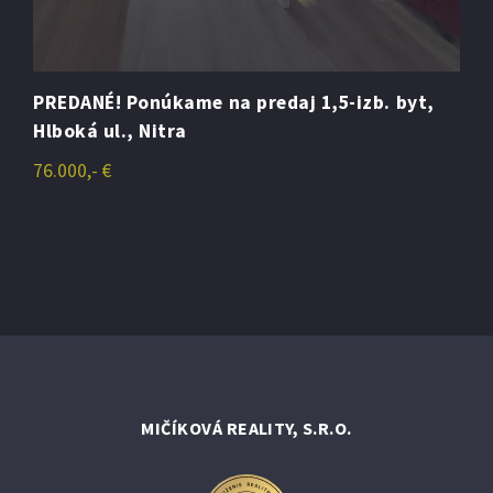
REDANÉ! Ponúkame na predaj 1,5-izb. byt,
Pred
lboká ul., Nitra
PANS
6.000,- €
107.9
MIČÍKOVÁ REALITY, S.R.O.