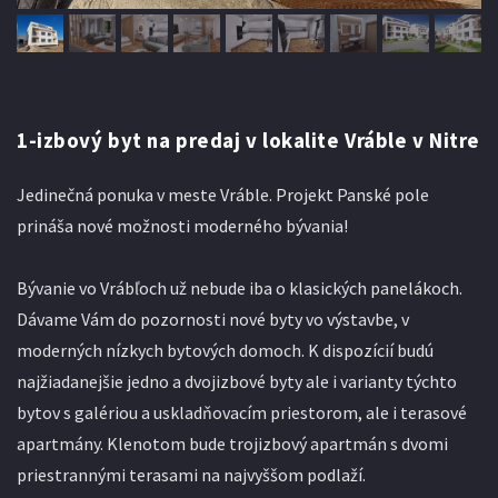
1-izbový byt na predaj v lokalite Vráble v Nitre
Jedinečná ponuka v meste Vráble. Projekt Panské pole
prináša nové možnosti moderného bývania!
Bývanie vo Vrábľoch už nebude iba o klasických panelákoch.
Dávame Vám do pozornosti nové byty vo výstavbe, v
moderných nízkych bytových domoch. K dispozícií budú
najžiadanejšie jedno a dvojizbové byty ale i varianty týchto
bytov s galériou a uskladňovacím priestorom, ale i terasové
apartmány. Klenotom bude trojizbový apartmán s dvomi
priestrannými terasami na najvyššom podlaží.