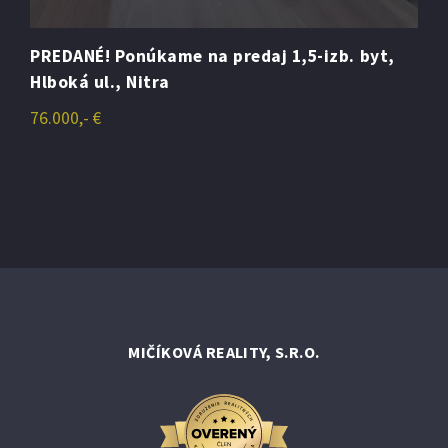
Predáme 1-izb. mezonety v novostavbe byt.
domov, PANSKÉ POLE, Vráble
121.900,- €
MIČÍKOVÁ REALITY, S.R.O.