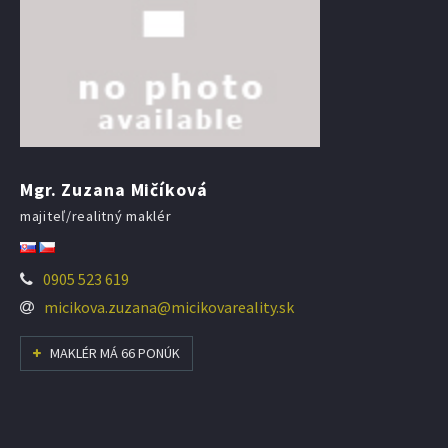
Mgr. Zuzana Mičíková
majiteľ/realitný maklér
0905 523 619
micikova.zuzana@micikovareality.sk
MAKLÉR MÁ 66 PONÚK