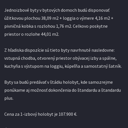
Jednoizbové byty v bytových domoch budú disponovať
úžitkovou plochou 38,09 m2 + loggia o výmere 4,16 m2 +
pivničná kobka s rozlohou 1,76 m2. Celkovo poskytne
priestor o rozlohe 44,01 m2.
Z hľadiska dispozície sú tieto byty navrhnuté nasledovne:
vstupná chodba, otvorený priestor obývacej izby a spálne,
kuchyňa s výstupom na loggiu, kúpeľňa a samostatný šatník.
Byty sa budú predávať v štádiu holobyt, kde samozrejme
ponúkame aj možnosť dokončenia do štandardu a štandardu
plus.
Cena za 1-izbový holobyt je 107.900 €.