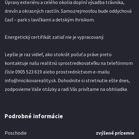
Úpravy exteriéru a celého okolia doplní výsadba trávnika,
drevín a okrasných rastlín. Samozrejmosťou bude oddychová
časť – park s lavičkami a detským ihriskom.
Energetický certifikát zatiaľ nie je vypracovaný.
Lepšie je raz vidieť, ako stokrát počuť a práve preto
kontaktuje našu realitnú sprostredkovateľku na telefónnom
čísle 0905 523 619 alebo prostredníctvom e-mailu
info@micikovareality.sk. Dohodnite si stretnutie ešte dnes,
zodpovieme Vaše otázky a radi Vás privítame na obhliadke.
Podrobné informácie
Poschodie
zvýšené prízemie