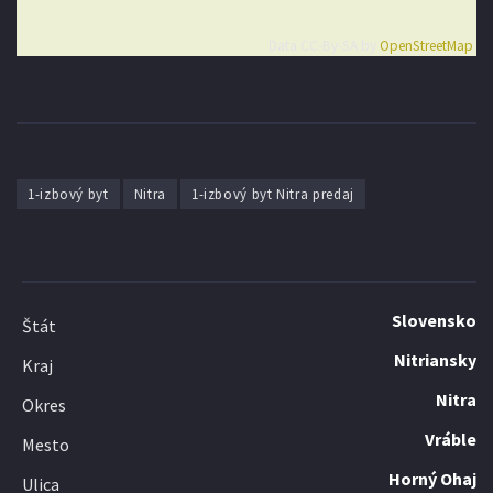
Data CC-By-SA by
OpenStreetMap
1-izbový byt
Nitra
1-izbový byt Nitra predaj
Slovensko
Štát
Nitriansky
Kraj
Nitra
Okres
Vráble
Mesto
Horný Ohaj
Ulica