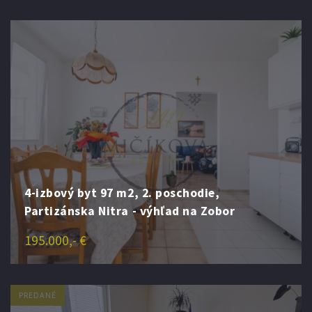
4-izbový byt 97 m2, 2. poschodie,
Partizánska Nitra - výhľad na Zobor
195.000,- €
PREDANÉ