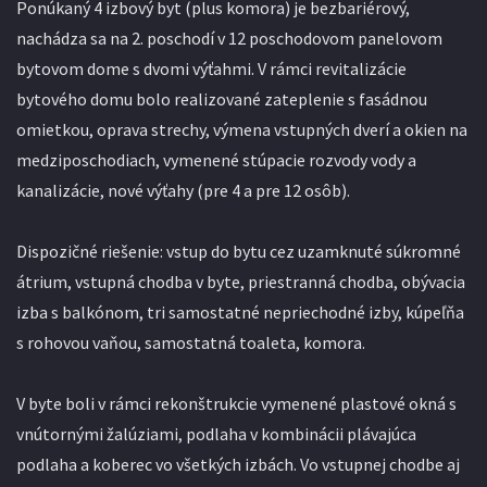
Ponúkaný 4 izbový byt (plus komora) je bezbariérový,
nachádza sa na 2. poschodí v 12 poschodovom panelovom
bytovom dome s dvomi výťahmi. V rámci revitalizácie
bytového domu bolo realizované zateplenie s fasádnou
omietkou, oprava strechy, výmena vstupných dverí a okien na
medziposchodiach, vymenené stúpacie rozvody vody a
kanalizácie, nové výťahy (pre 4 a pre 12 osôb).
Dispozičné riešenie: vstup do bytu cez uzamknuté súkromné
átrium, vstupná chodba v byte, priestranná chodba, obývacia
izba s balkónom, tri samostatné nepriechodné izby, kúpeľňa
s rohovou vaňou, samostatná toaleta, komora.
V byte boli v rámci rekonštrukcie vymenené plastové okná s
vnútornými žalúziami, podlaha v kombinácii plávajúca
podlaha a koberec vo všetkých izbách. Vo vstupnej chodbe aj