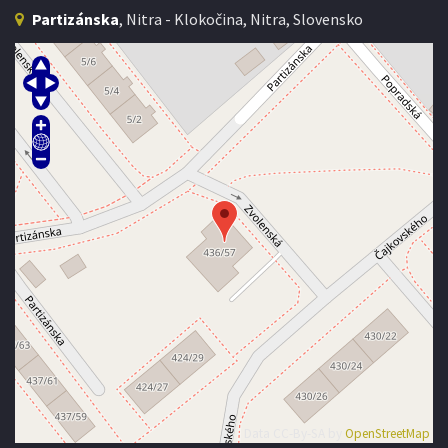
Partizánska
, Nitra - Klokočina, Nitra, Slovensko
Data CC-By-SA by
OpenStreetMap