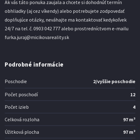
Ak vás táto ponuka zaujala a chcete si dohodnúť termín
obhliadky (aj cez víkendy) alebo potrebujete zodpovedať
doplňujúce otázky, neváhajte ma kontaktovať kedykoľvek
24/7 na tel. č. 0903 042 777 alebo prostredníctvom e-mailu
furka.juraj@micikovareality.sk
Podrobné informácie
Poschodie
2/vyššie poschodie
Počet poschodí
12
Počet izieb
4
Celková rozloha
97 m²
Úžitková plocha
97 m²