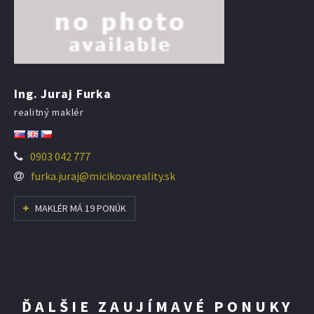
Ing. Juraj Furka
realitný maklér
0903 042 777
furka.juraj@micikovareality.sk
MAKLÉR MÁ 19 PONÚK
ĎALŠIE ZAUJÍMAVÉ PONUKY