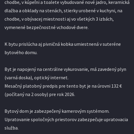
chodbe, v kúpeľni a toalete vybudované nové jadro, keramická
dlažba a obklady na stenách, stierky urobené v kuchyni, na
chodbe, v obývacej miestnosti aj vo všetkých 3 izbách,
vymenené bezpečnostné vchodové dvere.
K bytu prislúcha aj pivničná kobka umiestnená v suteréne
bytového domu.
Byt je napojený na centrálne vykurovanie, má zavedený plyn
(varná doska), optický internet.
Mesačný platobný predpis pre tento byt je na úrovni 132 €
(počítaný na 2 osoby) pre rok 2026.
Bytový dom je zabezpečený kamerovým systémom.
Upratovanie spoločných priestorov zabezpečuje upratovacia
služba.