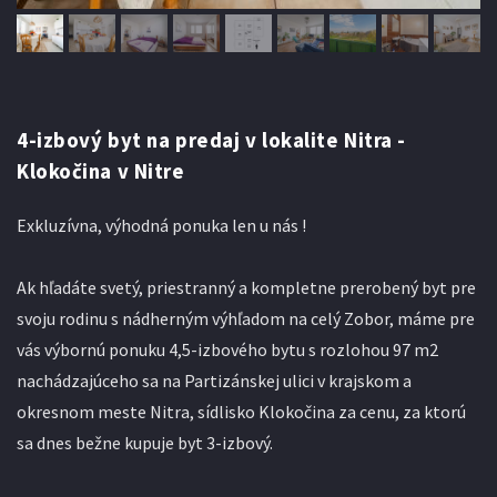
4-izbový byt na predaj v lokalite Nitra -
Klokočina v Nitre
Exkluzívna, výhodná ponuka len u nás !
Ak hľadáte svetý, priestranný a kompletne prerobený byt pre
svoju rodinu s nádherným výhľadom na celý Zobor, máme pre
vás výbornú ponuku 4,5-izbového bytu s rozlohou 97 m2
nachádzajúceho sa na Partizánskej ulici v krajskom a
okresnom meste Nitra, sídlisko Klokočina za cenu, za ktorú
sa dnes bežne kupuje byt 3-izbový.