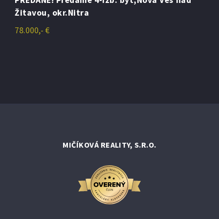
PREDANÉ! Predáme 4-izb. byt,Nová Ves nad
Žitavou, okr.Nitra
78.000,- €
MIČÍKOVÁ REALITY, S.R.O.