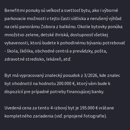
Benefitmi ponuky sú veľkosť a svetlosť bytu, ako i výborné
parkovacie možnosti v tejto časti sídliska a nerušený výhľad
na celú panorámu Zobora z balkónu. Okolie bytovky ponúka
množstvo zelene, detské ihriská, dostupnosť všetkej
vybavenosti, ktorú budete k pohodlnému bývaniu potrebovať
- škola, škôlka, obchodné centrá a prevádzky, pošta,
zdravotné stredisko, lekáreň, atď.
Byt má vypracovaný znalecký posudok z 3/2026, kde znalec
byt ohodnotil na hodnotu 200.000 €, ktorý vám bude k
dispozícií pre prípadné potreby financujúcej banky.
Uvedená cena za tento 4-izbový byt je 195.000 € vrátane
kompletného zariadenia (viď. pripojené fotografie).