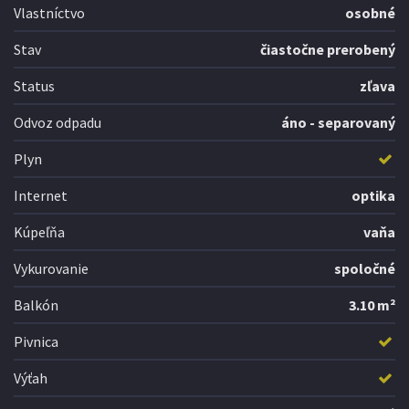
Vlastníctvo
osobné
Stav
čiastočne prerobený
Status
zľava
Odvoz odpadu
áno - separovaný
Plyn
Internet
optika
Kúpeľňa
vaňa
Vykurovanie
spoločné
Balkón
3.10 m²
Pivnica
Výťah