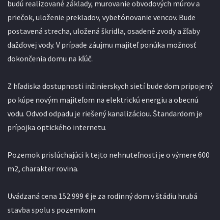
budú realizované základy, murovanie obvodových múrov a
priečok, uloženie prekladov, vybetónovanie vencov. Bude
postavená strecha, uložená škridla, osadené zvody a žľaby
dažďovej vody. V prípade záujmu majiteľ ponúka možnosť
dokončenia domu na kľúč.
Z hľadiska dostupnosti inžinierskych sietí bude dom pripojený
po kúpe novým majiteľom na elektrickú energiu a obecnú
vodu. Odvod odpadu je riešený kanalizáciou. Štandardom je
prípojka optického internetu.
Pozemok prislúchajúci k tejto nehnuteľnosti je o výmere 600
m2, charakter rovina.
Uvádzaná cena 152.999 € je za rodinný dom v štádiu hrubá
stavba spolu s pozemkom.