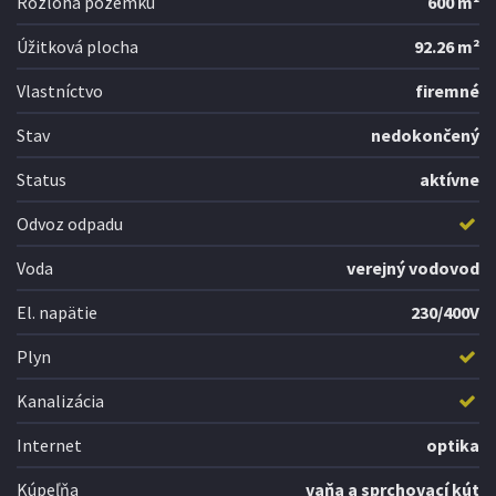
Rozloha pozemku
600 m²
Úžitková plocha
92.26 m²
Vlastníctvo
firemné
Stav
nedokončený
Status
aktívne
Odvoz odpadu
Voda
verejný vodovod
El. napätie
230/400V
Plyn
Kanalizácia
Internet
optika
Kúpeľňa
vaňa a sprchovací kút