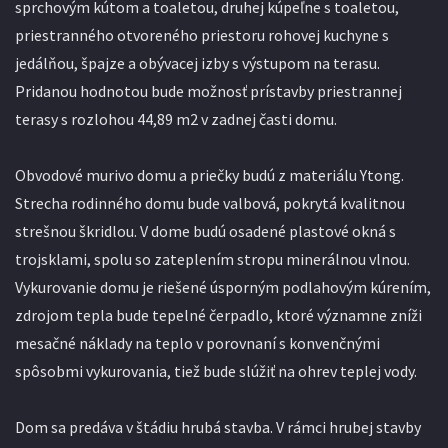
sprchovým kútom a toaletou, druhej kúpeľne s toaletou,
priestranného otvoreného priestoru rohovej kuchyne s
jedálňou, špajze a obývacej izby s výstupom na terasu.
Pridanou hodnotou bude možnosť prístavby priestrannej
terasy s rozlohou 44,89 m2 v zadnej časti domu.
Obvodové murivo domu a priečky budú z materiálu Ytong.
Strecha rodinného domu bude valbová, pokrytá kvalitnou
strešnou škridlou. V dome budú osadené plastové okná s
trojsklami, spolu so zateplením stropu minerálnou vlnou.
Vykurovanie domu je riešené úsporným podlahovým kúrením,
zdrojom tepla bude tepelné čerpadlo, ktoré významne zníži
mesačné náklady na teplo v porovnaní s konvenčnými
spôsobmi vykurovania, tiež bude slúžiť na ohrev teplej vody.
Dom sa predáva v štádiu hrubá stavba. V rámci hrubej stavby