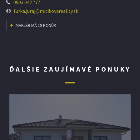
0903 042 777
furka.juraj@micikovareality.sk
MAKLÉR MÁ 19 PONÚK
ĎALŠIE ZAUJÍMAVÉ PONUKY