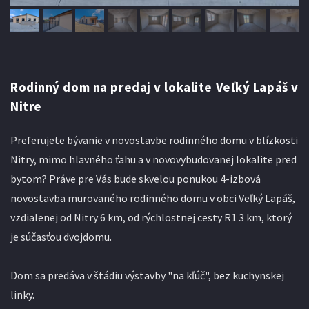
Rodinný dom na predaj v lokalite Veľký Lapáš v
Nitre
Preferujete bývanie v novostavbe rodinného domu v blízkosti
Nitry, mimo hlavného ťahu a v novovybudovanej lokalite pred
bytom? Práve pre Vás bude skvelou ponukou 4-izbová
novostavba murovaného rodinného domu v obci Veľký Lapáš,
vzdialenej od Nitry 6 km, od rýchlostnej cesty R1 3 km, ktorý
je súčasťou dvojdomu.
Dom sa predáva v štádiu výstavby "na kľúč", bez kuchynskej
linky.