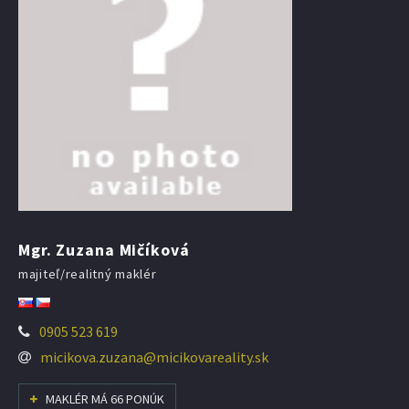
Mgr. Zuzana Mičíková
majiteľ/realitný maklér
0905 523 619
micikova.zuzana@micikovareality.sk
MAKLÉR MÁ 66 PONÚK