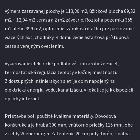
Výmera zastavanej plochy je 113,80 m2, úžitková plocha 89,32
m2 + 12,04 m2 terasa a 2 m2 závetrie. Rozloha pozemku 355
m2 alebo 399 m2, oplotenie, zámková dlažba pre parkovanie
viacerých áut, chodníky. K domu vedie asfaltová prístupová
cesta s verejným ovetlením.
Vykurovanie elektrické podlahové - infrarohože Excel,
termostatická regulácia teploty v každej miestnosti.
Z dostupných inžinierskych sietí je dom napojený na
elektrickú energiu, vodu, kanalizáciu. V lokalite je k dispozícii
optický internet.
Pri stavbe boli použité kvalitné materiály. Obvodová
konštrukcia je hrubá 300 mm, vnútorné priečky 115 mm, obe
z tehly Wienerberger. Zateplenie 20 cm polystyrén, finálna