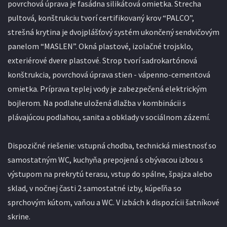
povrchová úprava je fasádna silikátová omietka. Strecha
pultová, konštrukciu tvorí certifikovaný krov “PALCO”,
strešná krytina je dvojplášťový systém ukončený sendvičovým
panelom “MASLEN”. Okná plastové, izolačné trojsklo,
exteriérové dvere plastové. Strop tvorí sadrokartónová
konštrukcia, povrchová úprava stien - vápenno-cementová
omietka. Príprava teplej vody je zabezpečená elektrickým
bojlerom. Na podlahe uložená dlažba v kombinácii s
plávajúcou podlahou, sanita a obklady v sociálnom zázemí.
Dispozičné riešenie: vstupná chodba, technická miestnosť so
samostatným WC, kuchyňa prepojená s obývacou izbou s
výstupom na prekrytú terasu, vstup do spálne, špajza alebo
sklad, v nočnej časti 2 samostatné izby, kúpeľňa so
sprchovým kútom, vaňou a WC. V izbách k dispozícii šatníkové
skrine.