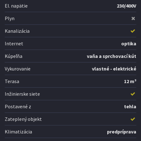
El. napätie
230/400V
Plyn
Kanalizácia
Internet
optika
Kúpeľňa
vaňa a sprchovací kút
Vykurovanie
vlastné - elektrické
Terasa
12 m²
Inžinierske siete
Postavené z
tehla
Zateplený objekt
Klimatizácia
predpríprava