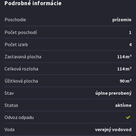
Podrobné informácie
Poschodie
prízemie
Počet poschodí
1
Počet izieb
4
Zastavaná plocha
114 m²
Celková rozloha
114 m²
Úžitková plocha
90 m²
Stav
úplne prerobený
Status
aktívne
Odvoz odpadu
Voda
verejný vodovod