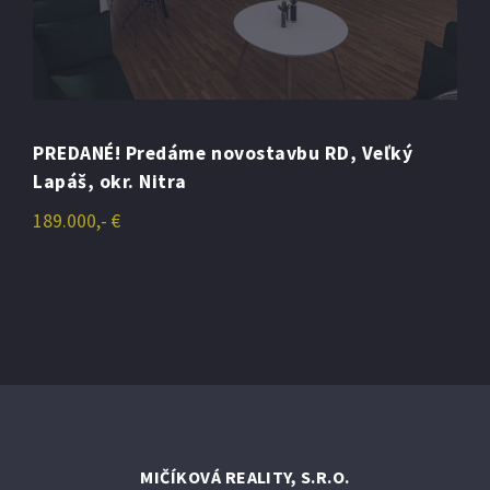
PREDANÉ! Exkluzívna novostavba RD, 197 m2,
Veľký Lapáš, okr. Nitra
329.900,- €
MIČÍKOVÁ REALITY, S.R.O.